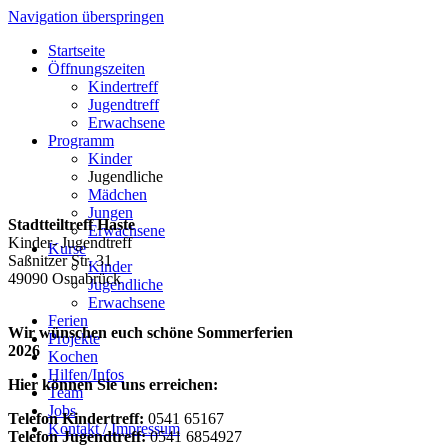
Navigation überspringen
Startseite
Öffnungszeiten
Kindertreff
Jugendtreff
Erwachsene
Programm
Kinder
Jugendliche
Mädchen
Jungen
Stadtteiltreff Haste
Erwachsene
Kinder- Jugendtreff
Kurse
Saßnitzer Str. 31
Kinder
49090 Osnabrück
Jugendliche
Erwachsene
Ferien
Wir wünschen euch schöne Sommerferien
Projekte
2026
Kochen
Hilfen/Infos
Hier können Sie uns erreichen:
Team
Jobs
Telefon Kindertreff:
0541 65167
Kontakt / Impressum
Telefon Jugendtreff:
0541 6854927