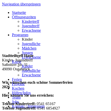
Navigation überspringen
Startseite
Öffnungszeiten
Kindertreff
Jugendtreff
Erwachsene
Programm
Kinder
Jugendliche
Mädchen
Jungen
Stadtteiltreff Haste
Erwachsene
Kinder- Jugendtreff
Kurse
Saßnitzer Str. 31
Kinder
49090 Osnabrück
Jugendliche
Erwachsene
Ferien
Wir wünschen euch schöne Sommerferien
Projekte
2026
Kochen
Hilfen/Infos
Hier können Sie uns erreichen:
Team
Jobs
Telefon Kindertreff:
0541 65167
Kontakt / Impressum
Telefon Jugendtreff:
0541 6854927